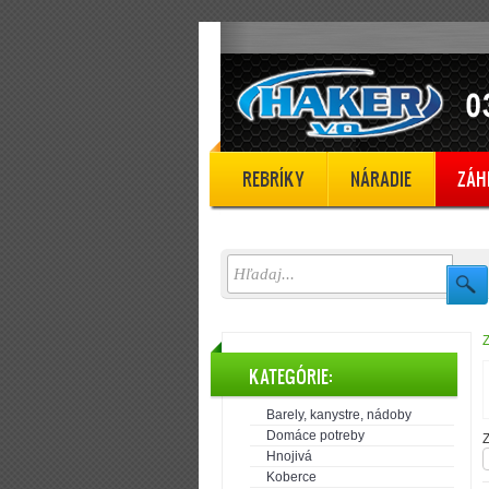
REBRÍKY
NÁRADIE
ZÁH
KATEGÓRIE:
Barely, kanystre, nádoby
Domáce potreby
Z
Hnojivá
Koberce