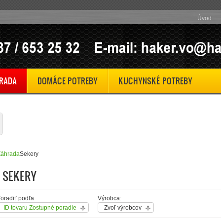
Úvod
RADA
DOMÁCE POTREBY
KUCHYNSKÉ POTREBY
Záhrada
Sekery
SEKERY
oradiť podľa
Výrobca:
ID tovaru Zostupné poradie
Zvoľ výrobcov