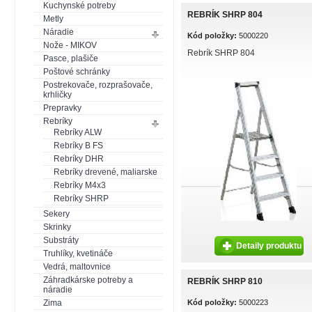
Kuchynské potreby
REBRÍK SHRP 804
Metly
Náradie
Kód položky:
5000220
Nože - MIKOV
Rebrík SHRP 804
Pasce, plašiče
Poštové schránky
Postrekovače, rozprašovače,
krhličky
Prepravky
Rebríky
Rebríky ALW
Rebríky B FS
Rebríky DHR
Rebríky drevené, maliarske
Rebríky M4x3
Rebríky SHRP
Sekery
Skrinky
Substráty
Detaily produktu
Truhlíky, kvetináče
Vedrá, maltovnice
Záhradkárske potreby a
REBRÍK SHRP 810
náradie
Zima
Kód položky:
5000223