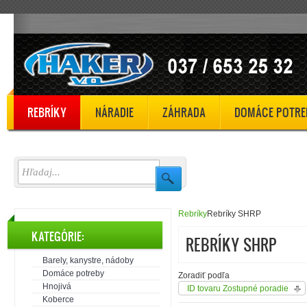
REBRÍKY
NÁRADIE
ZÁHRADA
DOMÁCE POTRE
Rebríky
Rebríky SHRP
KATEGÓRIE:
REBRÍKY SHRP
Barely, kanystre, nádoby
Domáce potreby
Zoradiť podľa
Hnojivá
ID tovaru Zostupné poradie
Koberce