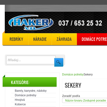
REBRÍKY
NÁRADIE
ZÁHRADA
DOMÁCE POTRE
Domáce potreby
Sekery
KATEGÓRIE:
SEKERY
Barely, kanystre, nádoby
Domáce potreby
Zoradiť podľa
Hnojivá
Názov tovaru Zostupné poradie
Koberce