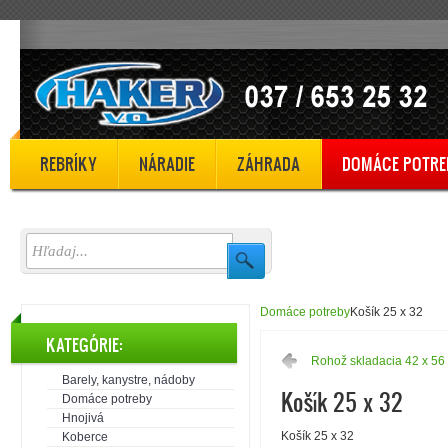
REBRÍKY
NÁRADIE
ZÁHRADA
DOMÁCE POTRE
Domáce potreby
Košík 25 x 32
KATEGÓRIE:
Rohož skladacia 42 x 56
Barely, kanystre, nádoby
Košík 25 x 32
Domáce potreby
Hnojivá
Košík 25 x 32
Koberce