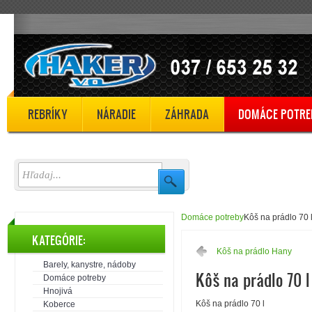
REBRÍKY
NÁRADIE
ZÁHRADA
DOMÁCE POTRE
Domáce potreby
Kôš na prádlo 70 
KATEGÓRIE:
Kôš na prádlo Hany
Barely, kanystre, nádoby
Kôš na prádlo 70 l
Domáce potreby
Hnojivá
Kôš na prádlo 70 l
Koberce