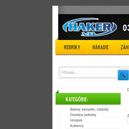
REBRÍKY
NÁRADIE
ZÁH
KATEGÓRIE:
Barely, kanystre, nádoby
Domáce potreby
Z
Hnojivá
Koberce