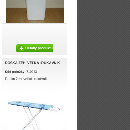
Detaily produktu
DOSKA ŽEH. VEĽKÁ+RUKÁVNIK
Kód položky:
710243
Doska žeh. veľká+rukávnik