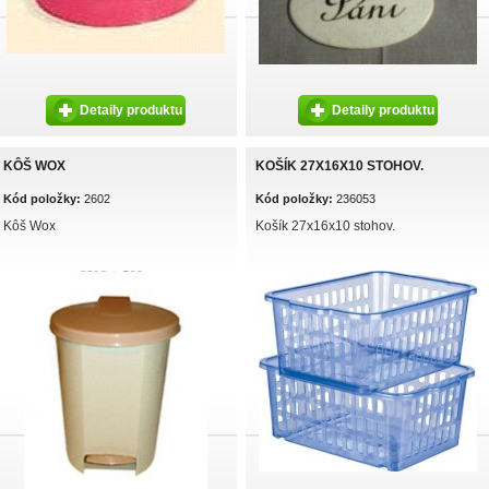
Detaily produktu
Detaily produktu
KÔŠ WOX
KOŠÍK 27X16X10 STOHOV.
Kód položky:
2602
Kód položky:
236053
Kôš Wox
Košík 27x16x10 stohov.