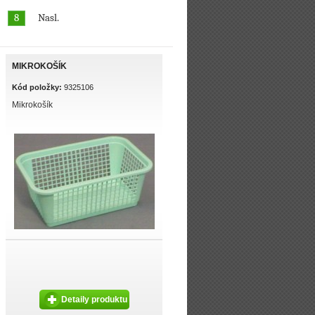
8
Nasl.
MIKROKOŠÍK
Kód položky:
9325106
Mikrokošík
Detaily produktu