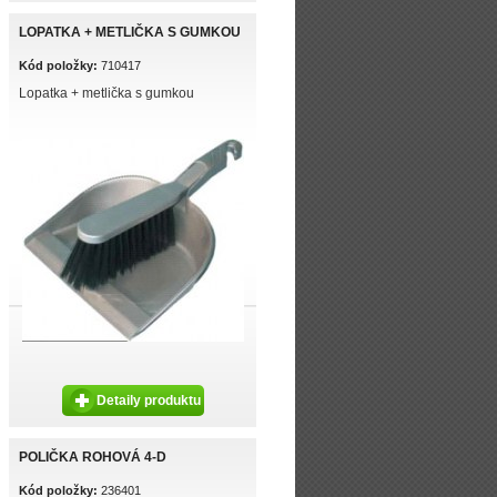
LOPATKA + METLIČKA S GUMKOU
Kód položky:
710417
Lopatka + metlička s gumkou
Detaily produktu
POLIČKA ROHOVÁ 4-D
Kód položky:
236401