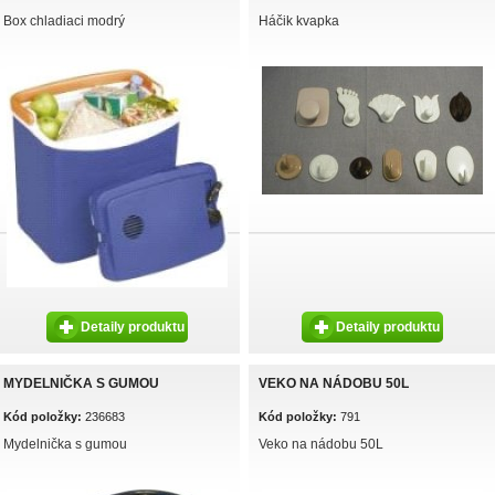
Box chladiaci modrý
Háčik kvapka
Detaily produktu
Detaily produktu
MYDELNIČKA S GUMOU
VEKO NA NÁDOBU 50L
Kód položky:
236683
Kód položky:
791
Mydelnička s gumou
Veko na nádobu 50L