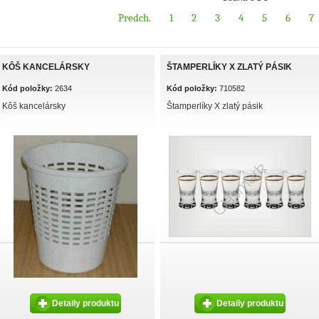
Predch.
1
2
3
4
5
6
7
KÔŠ KANCELÁRSKY
ŠTAMPERLÍKY X ZLATÝ PÁSIK
Kód položky:
2634
Kód položky:
710582
Kôš kancelársky
Štamperlíky X zlatý pásik
Detaily produktu
Detaily produktu