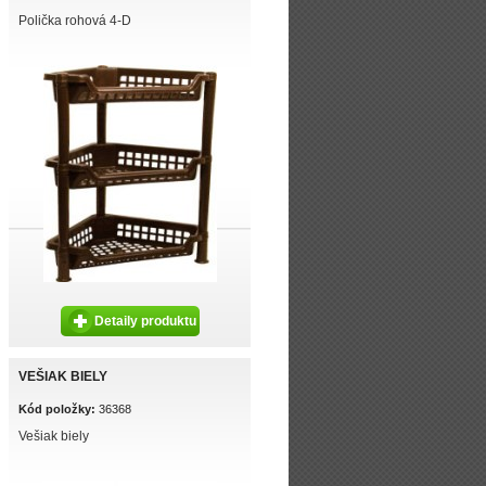
Polička rohová 4-D
Detaily produktu
VEŠIAK BIELY
Kód položky:
36368
Vešiak biely