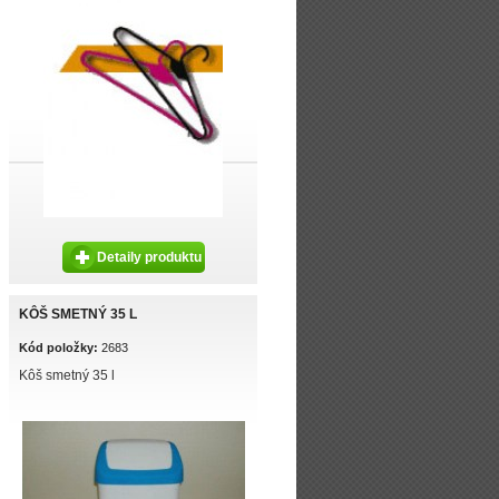
Detaily produktu
KÔŠ SMETNÝ 35 L
Kód položky:
2683
Kôš smetný 35 l