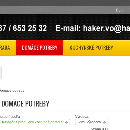
Úvod
RADA
DOMÁCE POTREBY
KUCHYNSKÉ POTREBY
Domáce potreby
DOMÁCE POTREBY
oradiť podľa
Výrobca:
Kategória produktov Zostupné poradie
Zvoľ výrobcov
Strana 8 z 8