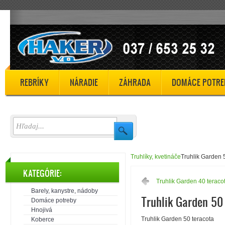
REBRÍKY
NÁRADIE
ZÁHRADA
DOMÁCE POTRE
Truhlíky, kvetináče
Truhlik Garden 
KATEGÓRIE:
Truhlik Garden 40 teraco
Barely, kanystre, nádoby
Truhlik Garden 50
Domáce potreby
Hnojivá
Truhlik Garden 50 teracota
Koberce