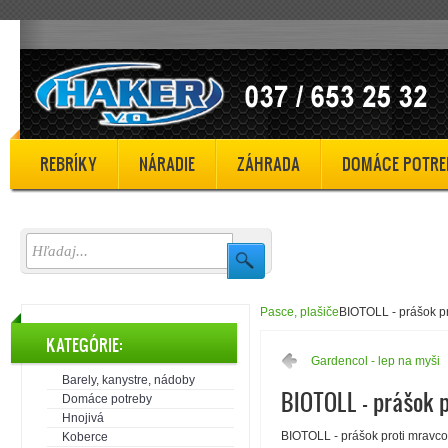
REBRÍKY
NÁRADIE
ZÁHRADA
DOMÁCE POTRE
Pasce, plašiče
BIOTOLL - prášok p
KATEGÓRIE:
Gardencol - lep na myši
Barely, kanystre, nádoby
BIOTOLL - prášok 
Domáce potreby
Hnojivá
BIOTOLL - prášok proti mravc
Koberce